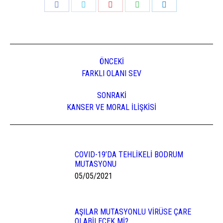
Share
Share
Share
Share
Share
on
on
on
on
on
Facebook
Twitter
Pinterest
WhatsApp
LinkedIn
ÖNCEKI
Previous
FARKLI OLANI SEV
post:
SONRAKI
Next
KANSER VE MORAL İLİŞKİSİ
post:
COVID-19’DA TEHLİKELİ BODRUM
MUTASYONU
05/05/2021
AŞILAR MUTASYONLU VİRÜSE ÇARE
OLABİLECEK Mİ?